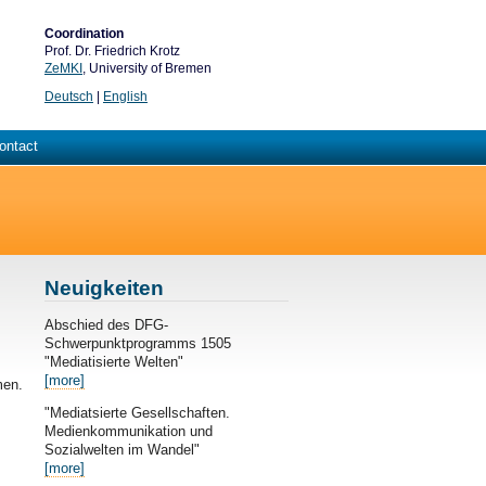
Coordination
Prof. Dr. Friedrich Krotz
ZeMKI
, University of Bremen
Deutsch
|
English
ontact
Neuigkeiten
Abschied des DFG-
Schwerpunktprogramms 1505
"Mediatisierte Welten"
[more]
men.
"Mediatsierte Gesellschaften.
Medienkommunikation und
Sozialwelten im Wandel"
[more]