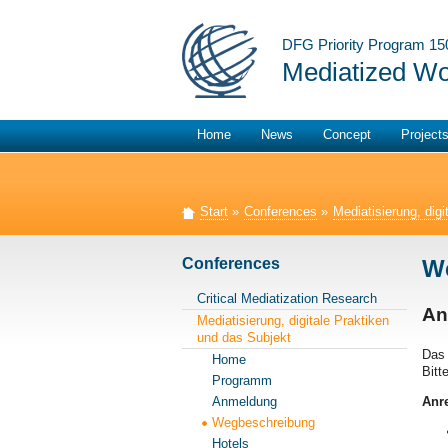
DFG Priority Program 15
Mediatized Wo
Home
News
Concept
Project
Start
»
Conferences
»
Mediatisierung, dig
Conferences
W
Critical Mediatization Research
An
Mediatisierung, digitale Praktiken
und das Subjekt
Das 
Home
Bitt
Programm
Anmeldung
Anre
Wegbeschreibung
Hotels