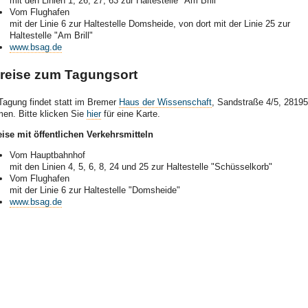
mit den Linien 1, 26, 27, 63 zur Haltestelle "Am Brill"
Vom Flughafen
mit der Linie 6 zur Haltestelle Domsheide, von dort mit der Linie 25 zur
Haltestelle "Am Brill"
www.bsag.de
reise zum Tagungsort
Tagung findet statt im Bremer
Haus der Wissenschaft
, Sandstraße 4/5, 28195
en. Bitte klicken Sie
hier
für eine Karte.
ise mit öffentlichen Verkehrsmitteln
Vom Hauptbahnhof
mit den Linien 4, 5, 6, 8, 24 und 25 zur Haltestelle "Schüsselkorb"
Vom Flughafen
mit der Linie 6 zur Haltestelle "Domsheide"
www.bsag.de