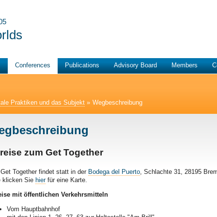
05
rlds
s
Conferences
Publications
Advisory Board
Members
C
itale Praktiken und das Subjekt
»
Wegbeschreibung
egbeschreibung
reise zum Get Together
Get Together findet statt in der
Bodega del Puerto
, Schlachte 31, 28195 Bre
e klicken Sie
hier
für eine Karte.
ise mit öffentlichen Verkehrsmitteln
Vom Hauptbahnhof